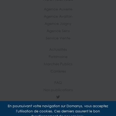
Agence Auxerre
Agence Avallon
Agence Joigny
Agence Sens
Service Vente
Actualités
Patrimoine
Marchés Publics
Carrières
FAQ
Nos publications
En poursuivant votre navigation sur Domanys, vous acceptez
l'utilisation de cookies. Ces derniers assurent le bon
Plan du site
Mentions légales
Données personnelles