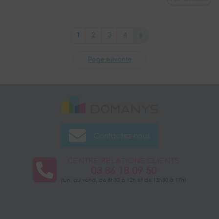
Next
1
2
3
4
»
Page suivante
Contactez-nous
CENTRE RELATIONS CLIENTS
03 86 18 09 50
(lun. au vend. de 8h30 à 12h et de 13h30 à 17h)