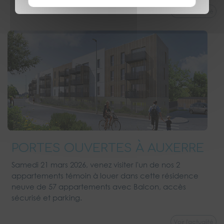
Voir l'actualité
PORTES OUVERTES À AUXERRE
Samedi 21 mars 2026, venez visiter l'un de nos 2
appartements témoin à louer dans cette résidence
neuve de 57 appartements avec Balcon, accès
sécurisé et parking.
Voir l'actualité