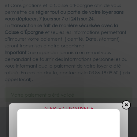
et Consignations et la Caisse d’Épargne afin de vous
permettre de
régler tout ou partie de votre loyer sans
vous déplacer, 7 jours sur 7 et 24 h sur 24.
La
transaction se fait de manière sécurisée
avec la
Caisse d’Épargne
et seules les informations permettant
d’imputer votre paiement (Identité, Date, Montant)
seront transmises à notre organisme.
Important :
ne répondez jamais à un e-mail vous
demandant de fournir des informations personnelles ou
vous informant que le paiement de votre loyer a été
refusé. En cas de doute, contactez le 03 86 18 09 50 ( prix
appel local).
Votre paiement a été validé
ALERTE CLIMATISEUR