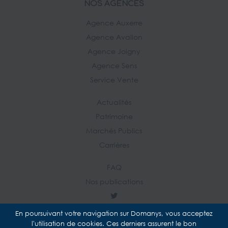
NOS AGENCES
Agence Auxerre
Agence Avallon
Agence Joigny
Agence Sens
Service Vente
Actualités
Patrimoine
Marchés Publics
Carrières
FAQ
Nos publications
En poursuivant votre navigation sur Domanys, vous acceptez
l'utilisation de cookies. Ces derniers assurent le bon
Plan du site
Mentions légales
Données personnelles