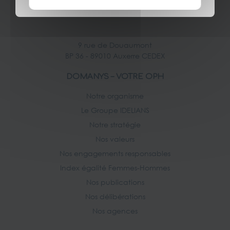
9 rue de Douaumont
BP 36 - 89010 Auxerre CEDEX
DOMANYS – VOTRE OPH
Notre organisme
Le Groupe IDELIANS
Notre stratégie
Nos valeurs
Nos engagements responsables
Index égalité Femmes-Hommes
Nos publications
Nos délibérations
Nos agences